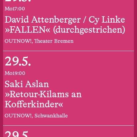
Mo
17:00
David Attenberger / Cy Linke
»FALLEN« (durchgestrichen)
OUTNOW!, Theater Bremen
29.5.
Mo
19:00
Saki Aslan
»Retour-Kilams an
Kofferkinder«
OUTNOW!, Schwankhalle
29.5.