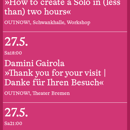
»How to create a Solo in (less
than) two hours«
OUTNOW!, Schwankhalle, Workshop
27.5.
Sa
18:00
Damini Gairola
»Thank you for your visit |
Danke für Ihren Besuch«
OUTNOW!, Theater Bremen
27.5.
Sa
21:00