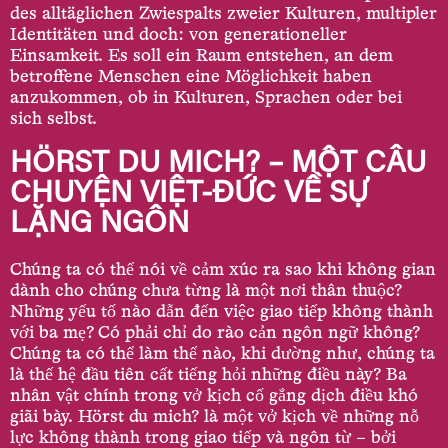
des alltäglichen Zwiespalts zweier Kulturen, multipler
Identitäten und doch: von generatio­neller
Einsamkeit. Es soll ein Raum entstehen, an dem
betroffene Menschen eine Möglichkeit haben
anzukommen, ob in Kulturen, Sprachen oder bei
sich selbst.
HÖRST DU MICH? – MỘT CÂU
CHUYỆN VIỆT-ĐỨC VỀ SỰ
LẶNG NGÔN
Chúng ta có thể nói về cảm xúc ra sao khi không gian
dành cho chúng chưa từng là một nơi thân thuộc?
Những yếu tố nào dẫn đến việc giao tiếp không thành
với ba mẹ? Có phải chỉ do rào cản ngôn ngữ không?
Chúng ta có thể làm thế nào, khi dường như, chúng ta
là thế hệ đầu tiên cất tiếng hỏi những điều này? Ba
nhân vật chính trong vở kịch cố gắng dịch điều khó
giãi bày. Hörst du mich? là một vở kịch về những nỗ
lực không thành trong giao tiếp và ngôn từ – bởi