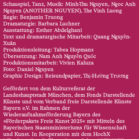
Schauspiel, Tanz, Musik: Minh-Thu Nguyen, Ngoc Anh
Nguyen (ANOTHER NGUYEN), The Vinh Luong
Regie: Benjamin Truong
Dramaturgie: Barbara Luchner
Ausstattung: Esther Abdelghani
Text und dramaturgische Mitarbeit: Quang Nguyễn-
Xuân
Produktionsleitung: Tabea Hopmans
Übersetzung: Nam Anh Nguyễn Quốc
Produktionsmitarbeit: Vivien Kaluza
Foto: Daniel Nguyen
Graphic Design: Reisundpapier, Thị-Hường Trương
Gefördert von dem Kulturreferat der
Landeshauptstadt München, dem Fonds Darstellende
Künste und vom Verband freie Darstellende Künste
Bayern e.V. im Rahmen der
Wiederaufnahmeförderung Bayern des
»Förderpakets Freie Kunst 2025« mit Mitteln des
Bayerischen Staatsministeriums für Wissenschaft
und Kunst. In Kooperation mit dem HochX