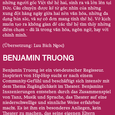
những người gốc Việt thế hệ hai, sinh ra và lớn lên tại
Đức. Câu chuyện được kể từ góc nhìn của những
xung đột hàng ngày giữa hai nền văn hóa, những đa
dạng bản sắc, và sự cô đơn mang tính thế hệ. Vở kịch
muốn tạo ra không gian để các thế hệ tìm thấy những
điểm chạm – dù là trong văn hóa, ngôn ngữ, hay với
chính mình.
(Übersetzung: Luu Bich Ngoc)
BENJAMIN TRUONG
Benjamin Truong ist ein viet-deutscher Regisseur.
Inspiriert von Hip-Hop sucht er nach einem
Community-­Gefühl und beschäftigt sich intensiv mit
dem Thema Zugänglichkeit im Theater. Benjamins
Inszenierungen entstehen durch das Zusammenspiel
von Tanz, Musik und Sprache, das Theater auf eine
niederschwellige und sinnliche Weise erfahrbar
macht. Es ist ihm ein besonderes Anliegen, kein
Theater zu machen, das seine eigenen Eltern