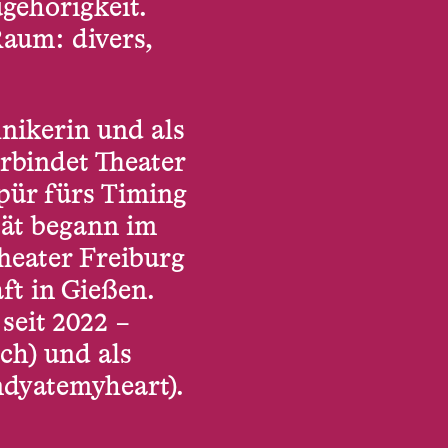
gehörigkeit.
Raum: divers,
hnikerin und als
rbindet Theater
pür fürs Timing
tät begann im
Theater Freiburg
t in Gießen.
 seit 2022 –
ch) und als
ndyatemyheart).