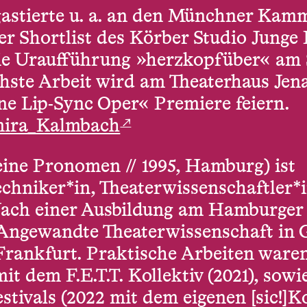
astierte u. a. an den Münchner Kam
er Shortlist des Körber Studio Junge 
 die Uraufführung »herzkopfüber« am 
hste Arbeit wird am Theaterhaus Jena
ne Lip-Sync Oper« Premiere feiern.
↗
ira_Kalmbach
ine Pronomen // 1995, Hamburg) ist
echniker*in, Theaterwissenschaftler*
ach einer Ausbildung am Hamburger 
e Angewandte Theaterwissenschaft in
Frankfurt. Praktische Arbeiten ware
it dem F.E.T.T. Kollektiv (2021), so
stivals (2022 mit dem eigenen [sic!]Ko