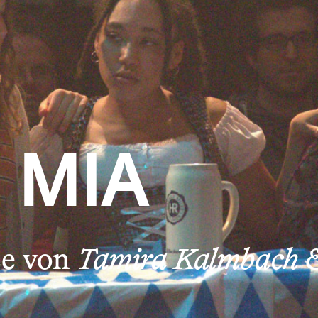
 MIA
ce von
Tamira Kalmbach 