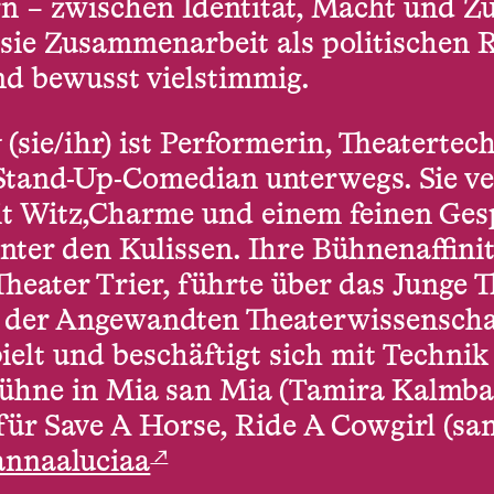
n – zwischen Identität, Macht und Zu
sie Zusammenarbeit als politischen 
nd bewusst vielstimmig.
t
(sie/ihr) ist Performerin, Theatertec
 Stand-Up-Comedian unterwegs. Sie ve
t Witz,Charme und einem feinen Ges
inter den Kulissen. Ihre Bühnenaffini
heater Trier, führte über das Junge 
 der Angewandten Theaterwissenschaf
ielt und beschäftigt sich mit Technik
 Bühne in Mia san Mia (Tamira Kalmba
für Save A Horse, Ride A Cowgirl (sa
↗
nnaaluciaa