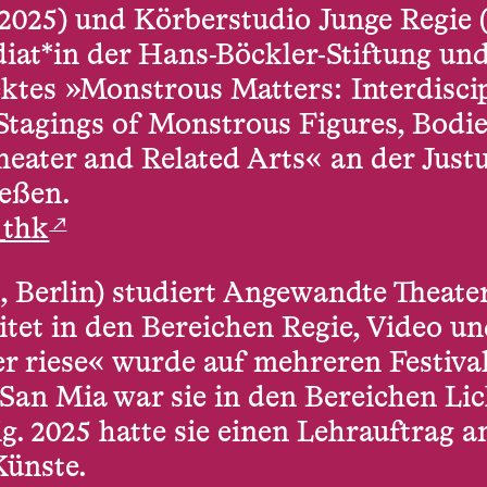
(2025) und Körberstudio Junge Regie 
ndiat*in der Hans-Böckler-Stiftung und
ktes »Monstrous Matters: Interdisci
Stagings of Monstrous Figures, Bodie
ater and Related Arts« an der Justu
ießen.
↗
_thk
, Berlin) studiert Angewandte Theate
tet in den Bereichen Regie, Video und
r riese« wurde auf mehreren Festivals
San Mia war sie in den Bereichen Li
g. 2025 hatte sie einen Lehrauftrag 
Künste.