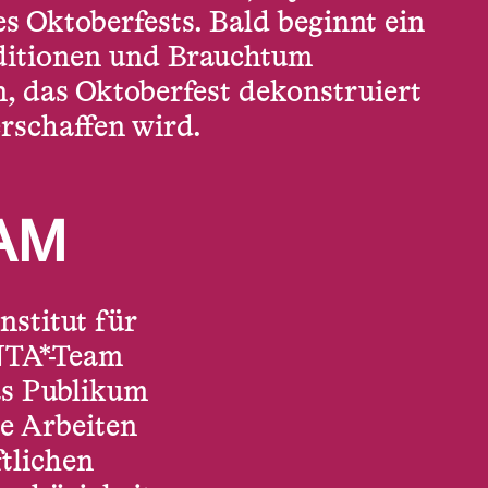
s Oktoberfests. Bald beginnt ein
aditionen und Brauchtum
n, das Oktoberfest dekonstruiert
rschaffen wird.
AM
stitut für
NTA*-Team
as Publikum
re Arbeiten
tlichen