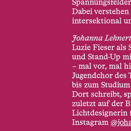
Spannungsfelder
Dabei verstehen 
intersektional u
Johanna Lehner
Luzie Fieser als
und Stand-Up mi
– mal vor, mal h
Jugendchor des T
bis zum Studium
Dort schreibt, sp
zuletzt auf der
Lichtdesignerin 
Instagram
@joha