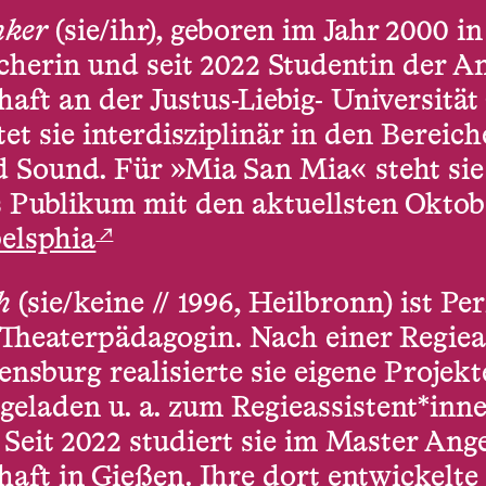
nker
(sie/ihr), geboren im Jahr 2000 in
cherin und seit 2022 Studentin der 
aft an der Justus-Liebig- Universität
et sie interdisziplinär in den Bereic
 Sound. Für »Mia San Mia« steht sie
s Publikum mit den aktuellsten Oktob
↗
elsphia
h
(sie/keine // 1996, Heilbronn) ist Pe
 Theaterpädagogin. Nach einer Regie
ensburg realisierte sie eigene Projekt
geladen u. a. zum Regieassistent*inne
Seit 2022 studiert sie im Master An
aft in Gießen. Ihre dort entwickelt