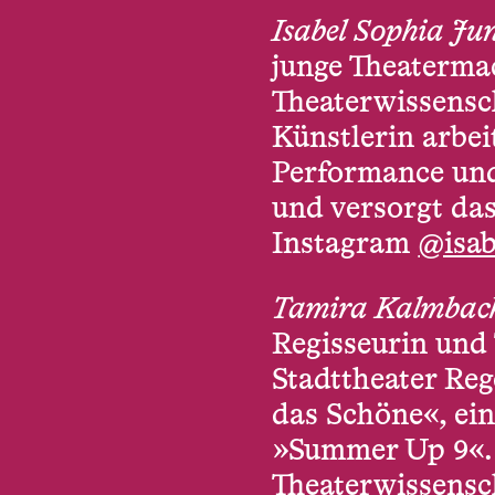
Isabel Sophia Ju
junge Theaterma
Theaterwissensch
Künstlerin arbeit
Performance und
und versorgt da
Instagram
@isab
Tamira Kalmbac
Regisseurin und
Stadttheater Reg
das Schöne«, ein
»Summer Up 9«. 
Theaterwissensch