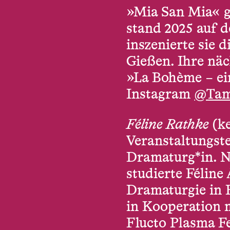
»Mia San Mia« g
stand 2025 auf d
inszenierte sie
Gießen. Ihre näc
»La Bohème – ei
Instagram
@Tam
Féline Rathke
(ke
Veranstaltungst
Dramaturg*in. N
studierte Félin
Dramaturgie in 
in Kooperation m
Flucto Plasma Fe