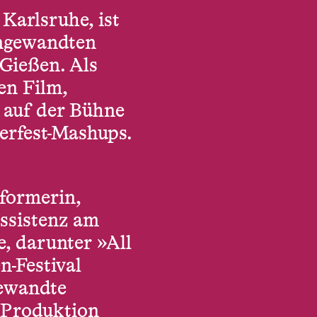
 Karlsruhe, ist
Angewandten
 Gießen. Als
hen Film,
 auf der Bühne
erfest-Mashups.
rformerin,
assistenz am
e, darunter »All
n-Festival
gewandte
e Produktion