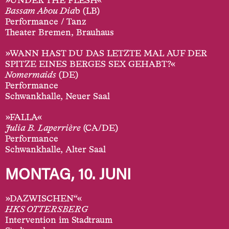
»UNDER THE FLESH«
Bassam Abou Dia
b (LB)
Performance / Tanz
Theater Bremen, Brauhaus
»WANN HAST DU DAS LETZTE MAL AUF DER
SPITZE EINES BERGES SEX GEHABT?«
Nomermaids
(DE)
Performance
Schwankhalle, Neuer Saal
»FALLA«
Julia B. Laperrière
(CA/DE)
Performance
Schwankhalle, Alter Saal
MONTAG, 10. JUNI
»DAZWISCHEN“«
HKS OTTERSBERG
Intervention im Stadtraum