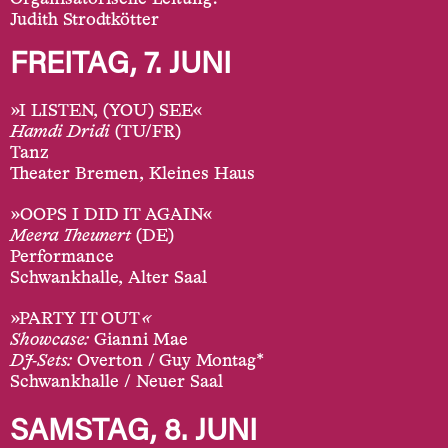
Judith Strodtkötter
FREITAG, 7. JUNI
»I LISTEN, (YOU) SEE«
Hamdi Dridi
(TU/FR)
Tanz
Theater Bremen, Kleines Haus
»OOPS I DID IT AGAIN«
Meera Theunert
(DE)
Performance
Schwankhalle, Alter Saal
»PARTY IT OUT
«
Showcase:
Gianni Mae
DJ-Sets:
Overton / Guy Montag*
Schwankhalle / Neuer Saal
SAMSTAG, 8. JUNI