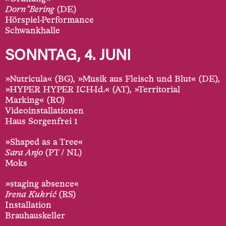
Dorn°Bering
(DE)
Hörspiel-Performance
Schwankhalle
SONNTAG, 4. JUNI
»Nutricula« (BG), »Musik aus Fleisch und Blut« (DE),
»HYPER HYPER ICH-Id.« (AT), »Territorial
Marking« (RO)
Videoinstallationen
Haus Sorgenfrei 1
»Shaped as a Tree«
Sara Anjo
(PT / NL)
Moks
»staging absence«
Irena Kukrić
(RS)
Installation
Brauhauskeller