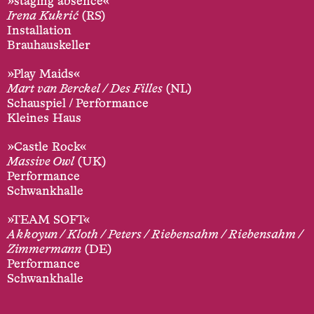
»staging absence«
Irena Kukrić
(RS)
Installation
Brauhauskeller
»Play Maids«
Mart van Berckel / Des Filles
(NL)
Schauspiel / Performance
Kleines Haus
»Castle Rock«
Massive Owl
(UK)
Performance
Schwankhalle
»TEAM SOFT«
Akkoyun / Kloth / Peters / Riebensahm / Riebensahm /
Zimmermann
(DE)
Performance
Schwankhalle