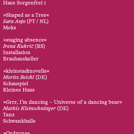
Haus Sorgenfrei 1
»Shaped as a Tree«
Sara Anjo
(PT / NL)
Moks
»staging absence«
Irena Kukrić
(RS)
Installation
Brauhauskeller
»kleinstadtnovelle«
Moritz Beichl
(DE)
Schauspiel
Kleines Haus
»Grrr, I’m dancing – Universe of a dancing bear«
Mathis Kleinschnittger
(DE)
Tanz
Schwankhalle
»Ordnung«