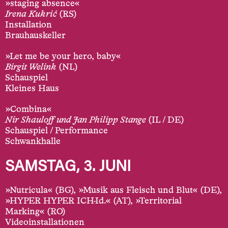
»staging absence«
Irena Kukrić
(RS)
Installation
Brauhauskeller
»Let me be your hero, baby«
Birgit Welink
(NL)
Schauspiel
Kleines Haus
»Combina«
Nir Shauloff und Jan Philipp Stange
(IL / DE)
Schauspiel / Performance
Schwankhalle
SAMSTAG, 3. JUNI
»Nutricula« (BG), »Musik aus Fleisch und Blut« (DE),
»HYPER HYPER ICH-Id.« (AT), »Territorial
Marking« (RO)
Videoinstallationen