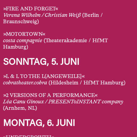
»FIRE AND FORGET«
Verena Wilhelm / Christian Weiß
(Berlin /
Braunschweig)
»MOTORTOWN«
costa compagnie
(Theaterakademie / HfMT
Hamburg)
SONNTAG, 5. JUNI
»L & L TO THE L(ANGEWEILE]«
cobratheater.cobra
(Hildesheim / HfMT Hamburg)
»2 VERSIONS OF A PERFORMANCE«
Léa Canu Ginoux / PRESENToINSTANT company
(Arnhem, NL)
MONTAG, 6. JUNI