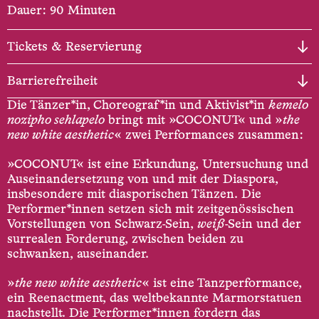
Dauer: 90 Minuten
Tickets & Reservierung
Barrierefreiheit
Die Tänzer*in, Choreograf*in und Aktivist*in
kemelo
nozipho sehlapelo
bringt mit »COCONUT« und »
the
new white aesthetic
« zwei Performances zusammen:
»COCONUT« ist eine Erkundung, Untersuchung und
Auseinander­setzung von und mit der Diaspora,
insbesondere mit diasporischen Tänzen. Die
Performer*innen setzen sich mit zeitgenös­sischen
Vorstellungen von Schwarz-Sein,
weiß
-Sein und der
surrealen Forderung, zwischen beiden zu
schwanken, auseinander.
»
the new white aesthetic
« ist eine Tanzperformance,
ein Reenactment, das weltbekannte Marmorstatuen
nachstellt. Die Performer*innen fordern das