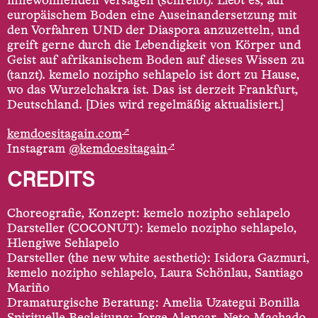
innewohnenden Versagen (schreibt). Liebt es, auf
europäischem Boden eine Auseinandersetzung mit
den Vorfahren UND der Diaspora anzuzetteln, und
greift gerne durch die Lebendigkeit von Körper und
Geist auf afrikanischem Boden auf dieses Wissen zu
(tanzt). kemelo nozipho sehlapelo ist dort zu Hause,
wo das Wurzelchakra ist. Das ist derzeit Frankfurt,
Deutschland. [Dies wird regelmäßig aktualisiert.]
↗
kemdoesitagain.com
↗
Instagram
@kemdoesitagain
CREDITS
Choreografie, Konzept: kemelo nozipho sehlapelo
Darsteller (COCONUT): kemelo nozipho sehlapelo,
Hlengiwe Sehlapelo
Darsteller (the new white aesthetic): Isidora Gazmuri,
kemelo nozipho sehlapelo, Laura Schönlau, Santiago
Mariño
Dramaturgische Beratung: Amelia Uzategui Bonilla